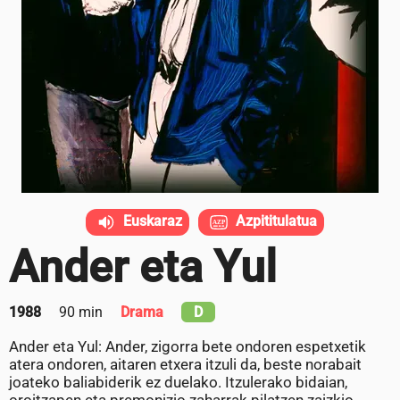
Euskaraz
Azpititulatua
Ander eta Yul
1988
90 min
Drama
D
Ander eta Yul: Ander, zigorra bete ondoren espetxetik
atera ondoren, aitaren etxera itzuli da, beste norabait
joateko baliabiderik ez duelako. Itzulerako bidaian,