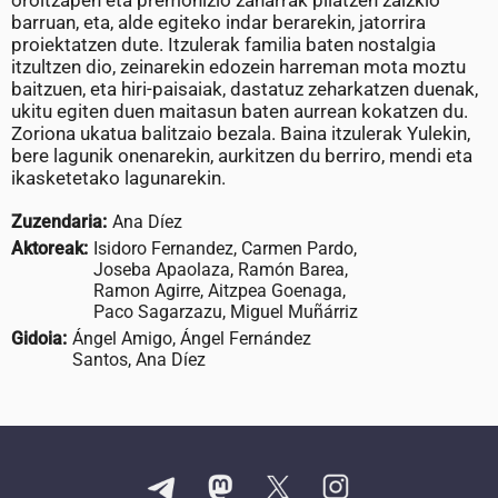
oroitzapen eta premonizio zaharrak pilatzen zaizkio
barruan, eta, alde egiteko indar berarekin, jatorrira
proiektatzen dute. Itzulerak familia baten nostalgia
itzultzen dio, zeinarekin edozein harreman mota moztu
baitzuen, eta hiri-paisaiak, dastatuz zeharkatzen duenak,
ukitu egiten duen maitasun baten aurrean kokatzen du.
Zoriona ukatua balitzaio bezala. Baina itzulerak Yulekin,
bere lagunik onenarekin, aurkitzen du berriro, mendi eta
ikasketetako lagunarekin.
Zuzendaria:
Ana Díez
Aktoreak:
Isidoro Fernandez, Carmen Pardo,
Joseba Apaolaza, Ramón Barea,
Ramon Agirre, Aitzpea Goenaga,
Paco Sagarzazu, Miguel Muñárriz
Gidoia:
Ángel Amigo, Ángel Fernández
Santos, Ana Díez