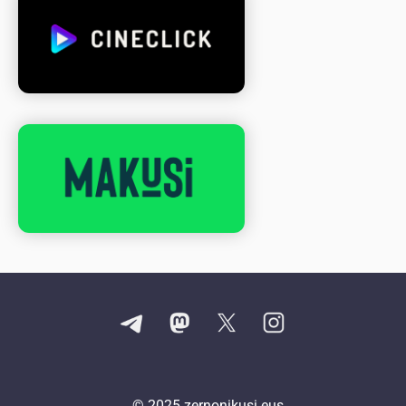
© 2025
zernonikusi.eus