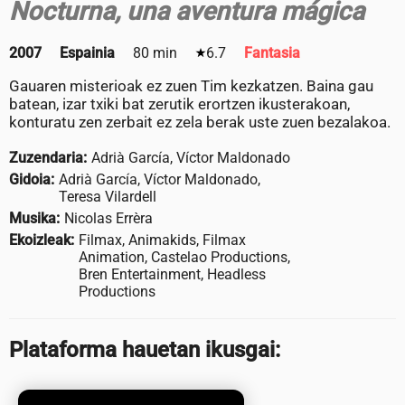
Nocturna, una aventura mágica
2007
Espainia
80 min
6.7
Fantasia
Gauaren misterioak ez zuen Tim kezkatzen. Baina gau
batean, izar txiki bat zerutik erortzen ikusterakoan,
konturatu zen zerbait ez zela berak uste zuen bezalakoa.
Zuzendaria:
Adrià García, Víctor Maldonado
Gidoia:
Adrià García, Víctor Maldonado,
Teresa Vilardell
Musika:
Nicolas Errèra
Ekoizleak:
Filmax, Animakids, Filmax
Animation, Castelao Productions,
Bren Entertainment, Headless
Productions
Plataforma hauetan ikusgai: