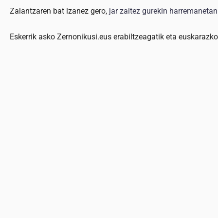
Zalantzaren bat izanez gero,
jar zaitez gurekin harremanetan
Eskerrik asko Zernonikusi.eus erabiltzeagatik eta euskarazk