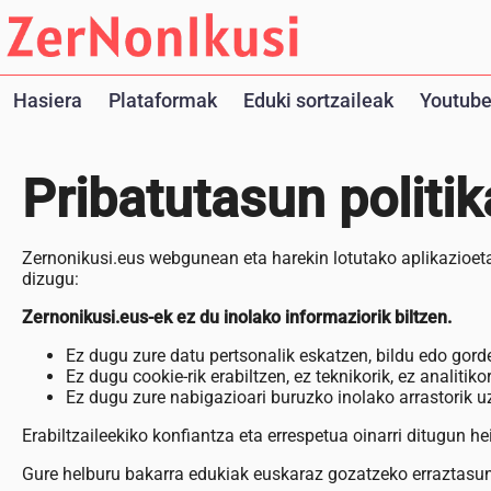
Hasiera
Plataformak
Eduki sortzaileak
Youtube
Pribatutasun politik
Zernonikusi.eus webgunean eta harekin lotutako aplikazioetan 
dizugu:
Zernonikusi.eus-ek ez du inolako informaziorik biltzen.
Ez dugu zure datu pertsonalik eskatzen, bildu edo gord
Ez dugu cookie-rik erabiltzen, ez teknikorik, ez analitikor
Ez dugu zure nabigazioari buruzko inolako arrastorik u
Erabiltzaileekiko konfiantza eta errespetua oinarri ditugun 
Gure helburu bakarra edukiak euskaraz gozatzeko erraztasun