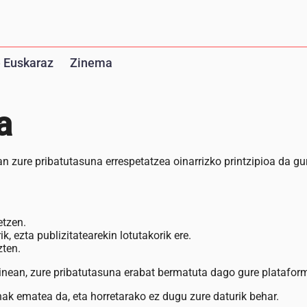
 Euskaraz
Zinema
a
zure pribatutasuna errespetatzea oinarrizko printzipioa da gure
etzen.
ik, ezta publizitatearekin lotutakorik ere.
zten.
heinean, zure pribatutasuna erabat bermatuta dago gure platafor
ak ematea da, eta horretarako ez dugu zure daturik behar.