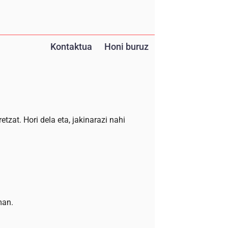
Kontaktua
Honi buruz
tzat. Hori dela eta, jakinarazi nahi
man.