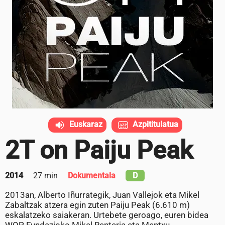
Euskaraz
Azpititulatua
2T on Paiju Peak
2014
27 min
Dokumentala
D
2013an, Alberto Iñurrategik, Juan Vallejok eta Mikel
Zabaltzak atzera egin zuten Paiju Peak (6.610 m)
eskalatzeko saiakeran. Urtebete geroago, euren bidea