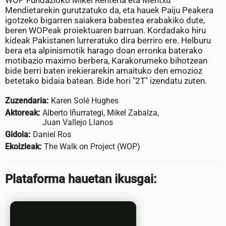
WOP Fundazioko Mikel Renteria eta Mentxu
Mendietarekin gurutzatuko da, eta hauek Paiju Peakera
igotzeko bigarren saiakera babestea erabakiko dute,
beren WOPeak proiektuaren barruan. Kordadako hiru
kideak Pakistanen lurreratuko dira berriro ere. Helburu
bera eta alpinismotik harago doan erronka baterako
motibazio maximo berbera, Karakorumeko bihotzean
bide berri baten irekierarekin amaituko den emozioz
betetako bidaia batean. Bide hori "2T" izendatu zuten.
Zuzendaria:
Karen Solé Hughes
Aktoreak:
Alberto Iñurrategi, Mikel Zabalza,
Juan Vallejo Llanos
Gidoia:
Daniel Ros
Ekoizleak:
The Walk on Project (WOP)
Plataforma hauetan ikusgai: