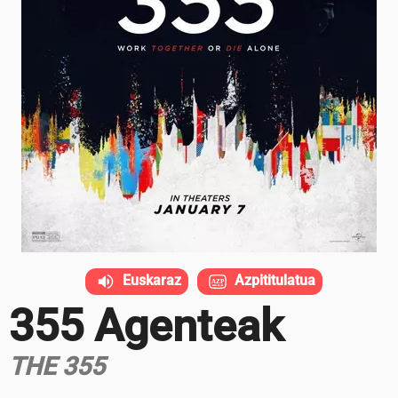
Euskaraz
Azpititulatua
355 Agenteak
THE 355