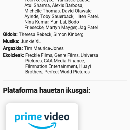
Atul Sharma, Alexis Barbosa,
Michelle Thomas, David Olawale
Ayinde, Toby Sauerback, Hiten Patel,
Nina Kumar, Yun Lai, Bodo
Friesecke, Martyn Mayger, Jag Patel
Gidoia:
Theresa Rebeck, Simon Kinberg
Musika:
Junkie XL
Argazkia:
Tim Maurice-Jones
Ekoizleak:
Freckle Films, Genre Films, Universal
Pictures, CAA Media Finance,
Filmnation Entertainment, Huayi
Brothers, Perfect World Pictures
Plataforma hauetan ikusgai: