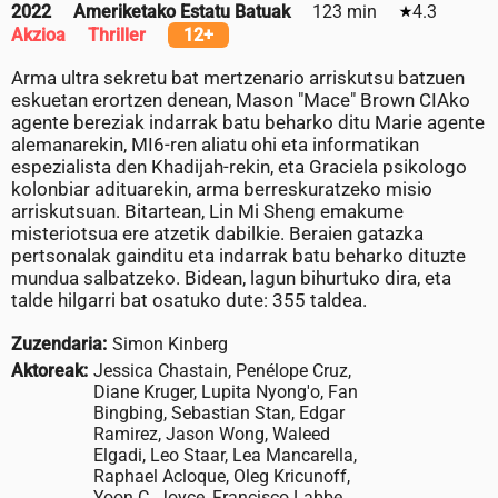
2022
Ameriketako Estatu Batuak
123 min
4.3
Akzioa
Thriller
12+
Arma ultra sekretu bat mertzenario arriskutsu batzuen
eskuetan erortzen denean, Mason "Mace" Brown CIAko
agente bereziak indarrak batu beharko ditu Marie agente
alemanarekin, MI6-ren aliatu ohi eta informatikan
espezialista den Khadijah-rekin, eta Graciela psikologo
kolonbiar adituarekin, arma berreskuratzeko misio
arriskutsuan. Bitartean, Lin Mi Sheng emakume
misteriotsua ere atzetik dabilkie. Beraien gatazka
pertsonalak gainditu eta indarrak batu beharko dituzte
mundua salbatzeko. Bidean, lagun bihurtuko dira, eta
talde hilgarri bat osatuko dute: 355 taldea.
Zuzendaria:
Simon Kinberg
Aktoreak:
Jessica Chastain, Penélope Cruz,
Diane Kruger, Lupita Nyong'o, Fan
Bingbing, Sebastian Stan, Edgar
Ramirez, Jason Wong, Waleed
Elgadi, Leo Staar, Lea Mancarella,
Raphael Acloque, Oleg Kricunoff,
Yoon C. Joyce, Francisco Labbe,