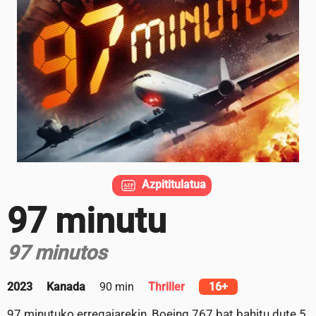
Azpititulatua
97 minutu
97 minutos
2023
Kanada
90 min
Thriller
16+
97 minutuko erregaiarekin, Boeing 767 bat bahitu dute 5