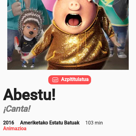
Azpititulatua
Abestu!
¡Canta!
2016
Ameriketako Estatu Batuak
103 min
Animazioa