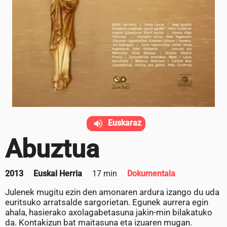
Euskaraz
Abuztua
2013
Euskal Herria
17 min
Dokumentala
Julenek mugitu ezin den amonaren ardura izango du uda
euritsuko arratsalde sargorietan. Egunek aurrera egin
ahala, hasierako axolagabetasuna jakin-min bilakatuko
da. Kontakizun bat maitasuna eta izuaren mugan.