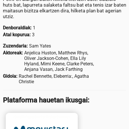
huts bat, lapurreta salaketa faltsu bat eta tenis izar baten
maitasun bizitza elkartzen dira, hilketa plan bat agerian
utziz.
Denboraldiak:
1
Atal kopurua:
3
Zuzendaria:
Sam Yates
Aktoreak:
Anjelica Huston, Matthew Rhys,
Oliver Jackson-Cohen, Ella Lily
Hyland, Mimi Keene, Clarke Peters,
Anjana Vasan, Jack Farthing
Gidoia:
Rachel Bennette, Eleberria:, Agatha
Christie
Plataforma hauetan ikusgai: