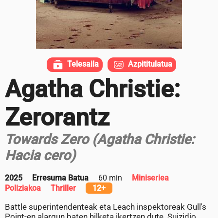
Telesaila
Azpititulatua
Agatha Christie:
Zerorantz
Towards Zero (Agatha Christie:
Hacia cero)
2025
Erresuma Batua
60 min
Miniseriea
Poliziakoa
Thriller
12+
Battle superintendenteak eta Leach inspektoreak Gull's
Point-en alargun baten hilketa ikertzen dute. Suizidio