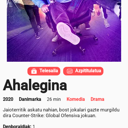
Telesaila
Azpititulatua
Ahalegina
2020
Danimarka
26 min
Komedia
Drama
Jaioterritik askatu nahian, bost jokalari gazte murgildu
dira Counter-Strike: Global Ofensiva jokuan.
Denboraldiak:
1