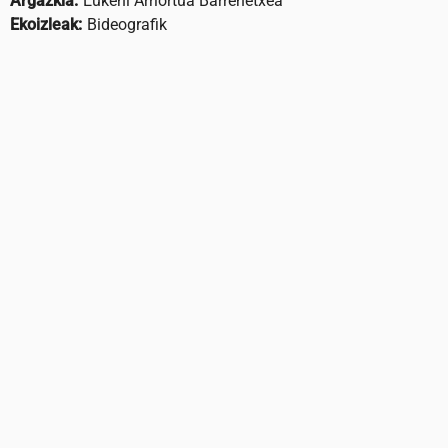
Argazkia:
Eukeni Arriortua Barrenetxea
Ekoizleak:
Bideografik