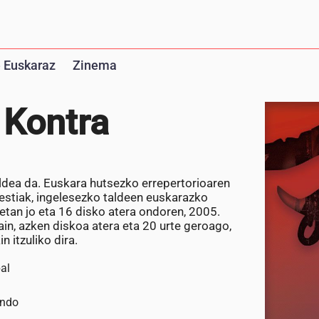
 Euskaraz
Zinema
 Kontra
ldea da. Euskara hutsezko errepertorioaren
bestiak, ingelesezko taldeen euskarazko
etan jo eta 16 disko atera ondoren, 2005.
rain, azken diskoa atera eta 20 urte geroago,
 itzuliko dira.
al
ando