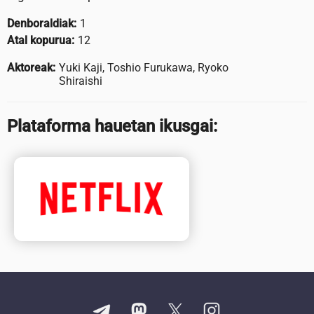
Denboraldiak:
1
Atal kopurua:
12
Aktoreak:
Yuki Kaji, Toshio Furukawa, Ryoko
Shiraishi
Plataforma hauetan ikusgai: