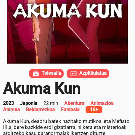
Telesaila
Azpititulatua
Akuma Kun
2023
Japonia
22 min
Abentura
Animazioa
Animea
Beldurrezkoa
Fantasia
16+
Akuma Kun, deabru batek hazitako mutikoa, eta Mefisto
III.a, bere bazkide erdi gizatiarra, hilketa eta misterioak
argitzeko kasu paranormalak ikertzen dituzte.