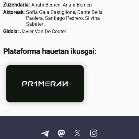
Zuzendaria:
Anahí Bernerí, Anahí Bernerí
Aktoreak:
Sofía Gala Castiglione, Dante Della
Paolera, Santiago Pedrero, Silvina
Sabater
Gidoia:
Javier Van De Couter
Plataforma hauetan ikusgai: