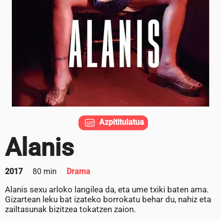
Azpititulatua
Alanis
2017
80 min
Drama
Alanis sexu arloko langilea da, eta ume txiki baten ama.
Gizartean leku bat izateko borrokatu behar du, nahiz eta
zailtasunak bizitzea tokatzen zaion.