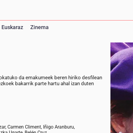
 Euskaraz
Zinema
rokatuko da emakumeek beren hiriko desfilean
zkoek bakarrik parte hartu ahal izan duten
zar, Carmen Climent, Iñigo Aranburu,
zka Ugarte, Belén Cruz