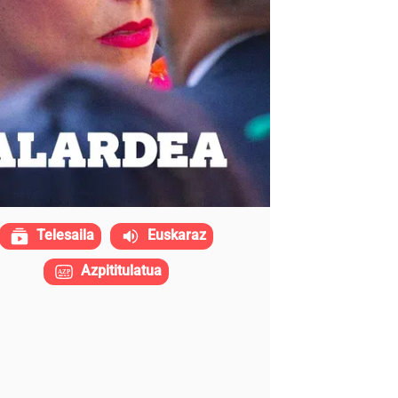
Telesaila
Euskaraz
Azpititulatua