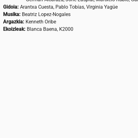
Gidoia:
Arantxa Cuesta, Pablo Tobías, Virginia Yagüe
Musika:
Beatriz Lopez-Nogales
Argazkia:
Kenneth Oribe
Ekoizleak:
Blanca Baena, K2000