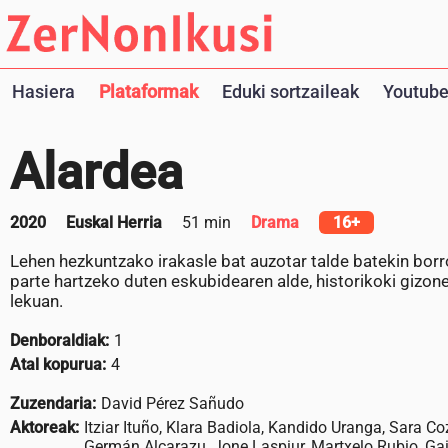
Hasiera
Plataformak
Eduki sortzaileak
Youtube
Alardea
2020
Euskal Herria
51 min
Drama
16+
Lehen hezkuntzako irakasle bat auzotar talde batekin bor
parte hartzeko duten eskubidearen alde, historikoki gizone
lekuan.
Denboraldiak:
1
Atal kopurua:
4
Zuzendaria:
David Pérez Sañudo
Aktoreak:
Itziar Ituño, Klara Badiola, Kandido Uranga, Sara Co
Germán Alcarazu, Jone Laspiur, Martxelo Rubio, Gai