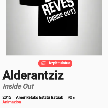
Azpititulatua
Alderantziz
Inside Out
2015
Ameriketako Estatu Batuak
90 min
Animazioa