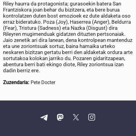
Riley haurra da protagonista; gurasoekin batera San
Frantziskora joan behar du bizitzera, eta bere burua
kontrolatzen duten bost emozioek ez dute aldaketa oso
erraz bideratuko. Poza (Joy), Haserrea (Anger), Beldurra
(Fear), Tristura (Sadness) eta Nazka (Disgust) dira
Rileyren mugimenduak gidatzen dituzten pertsonaiak.
Jaio zenetik ari dira lanean, dena kontrolpean mantenduz
eta une zoriontsuak sortuz, baina hamaika urteko
neskaren bizitzan gertatu berri den aldaketak ordura arte
sortutakoa kolokan jarriko du. Pozaren gidaritzapean,
abentura berri bati ekingo diote, Riley zoriontsua izan
dadin berriz ere.
Zuzendaria:
Pete Docter