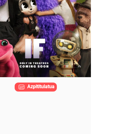
Azpititulatua