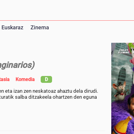
 Euskaraz
Zinema
ginarios)
tasia
Komedia
D
en eta izan zen neskatoaz ahaztu dela dirudi.
uratik salba ditzakeela ohartzen den eguna