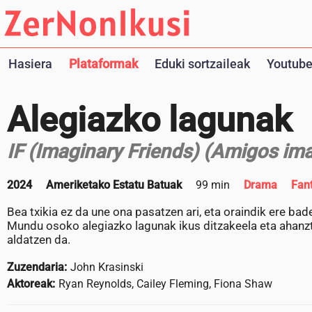
Hasiera
Plataformak
Eduki sortzaileak
Youtube
Alegiazko lagunak
IF (Imaginary Friends) (Amigos ima
2024
Ameriketako Estatu Batuak
99 min
Drama
Fan
Bea txikia ez da une ona pasatzen ari, eta oraindik ere bad
Mundu osoko alegiazko lagunak ikus ditzakeela eta ahanzt
aldatzen da.
Zuzendaria:
John Krasinski
Aktoreak:
Ryan Reynolds, Cailey Fleming, Fiona Shaw