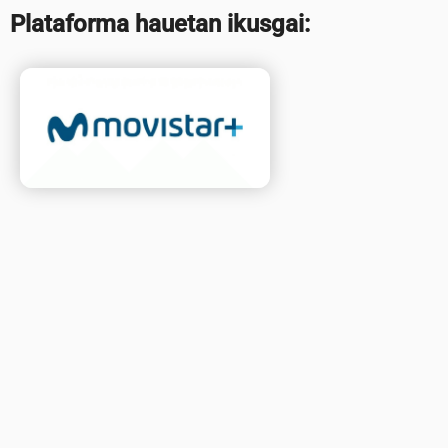
Plataforma hauetan ikusgai: