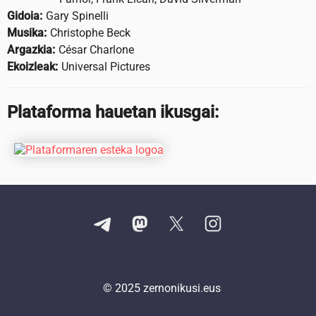
Gidoia:
Gary Spinelli
Musika:
Christophe Beck
Argazkia:
César Charlone
Ekoizleak:
Universal Pictures
Plataforma hauetan ikusgai:
© 2025
zernonikusi.eus