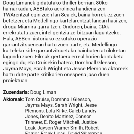
Doug Limanek gidatutako thriller berrian. 80ko
hamarkadan, AEBtako aerolinea handiena zen
TWArentzat egin zuen lan Sealek, baina horrek ez zuen
betetzen, eta Medellingo kartelarentzat lanean hasi zen,
droga Miamira garraitzen. Ondoren, baina, CIAk
errekrutatu zuen, inteligentzia zerbitzuan laguntzeko.
Hala, AEBen historiako ezkutuko operazio
garrantzitsuenean hartu zuen parte, eta Medellingo
karteleko kide garrantzitsuetako hainbaten atxiloketan
lagundu zuen. Filmak gertaera erreal horien kontaketa
egingo du, eta Cruisekin batera, Domhnall Gleeson,
Jayma Mays, Sarah Wright eta Jesse Plemons aktoreek
hartu dute parte kritikarien onespena jaso duen
proiektuan.
Zuzendaria:
Doug Liman
Aktoreak:
Tom Cruise, Domhnall Gleeson,
Jayma Mays, Sarah Wright, Jesse
Plemons, Lola Kirke, Caleb Landry
Jones, Benito Martinez, Connor
Trinneer, E. Roger Mitchell, Justice
Leak, Jayson Warner Smith, Robert
Farrior, Frank Licari, David Silverman