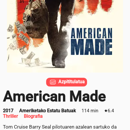
Azpititulatua
American Made
2017
Ameriketako Estatu Batuak
114 min
6.4
Thriller
Biografia
Tom Cruise Barry Seal pilotuaren azalean sartuko da