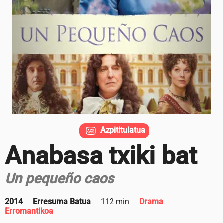
Azpititulatua
Anabasa txiki bat
Un pequeño caos
2014
Erresuma Batua
112 min
Drama
Erromantikoa