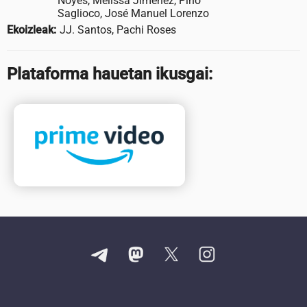
Noyes, Melissa Jiménez, Pino
Saglioco, José Manuel Lorenzo
Ekoizleak:
JJ. Santos, Pachi Roses
Plataforma hauetan ikusgai: