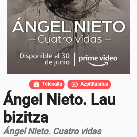
Telesaila
Azpititulatua
Ángel Nieto. Lau
bizitza
Ángel Nieto. Cuatro vidas