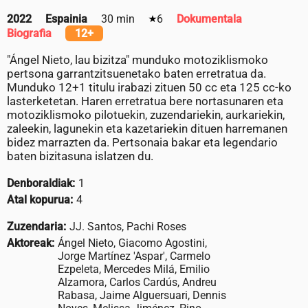
2022
Espainia
30 min
6
Dokumentala
Biografia
12+
"Ángel Nieto, lau bizitza" munduko motoziklismoko
pertsona garrantzitsuenetako baten erretratua da.
Munduko 12+1 titulu irabazi zituen 50 cc eta 125 cc-ko
lasterketetan. Haren erretratua bere nortasunaren eta
motoziklismoko pilotuekin, zuzendariekin, aurkariekin,
zaleekin, lagunekin eta kazetariekin dituen harremanen
bidez marrazten da. Pertsonaia bakar eta legendario
baten bizitasuna islatzen du.
Denboraldiak:
1
Atal kopurua:
4
Zuzendaria:
JJ. Santos, Pachi Roses
Aktoreak:
Ángel Nieto, Giacomo Agostini,
Jorge Martínez 'Aspar', Carmelo
Ezpeleta, Mercedes Milá, Emilio
Alzamora, Carlos Cardús, Andreu
Rabasa, Jaime Alguersuari, Dennis