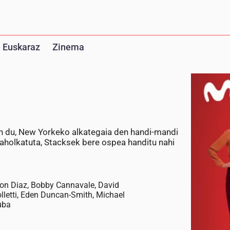
 Euskaraz
Zinema
zen du, New Yorkeko alkategaia den handi-mandi
 aholkatuta, Stacksek bere ospea handitu nahi
on Diaz, Bobby Cannavale, David
letti, Eden Duncan-Smith, Michael
uba