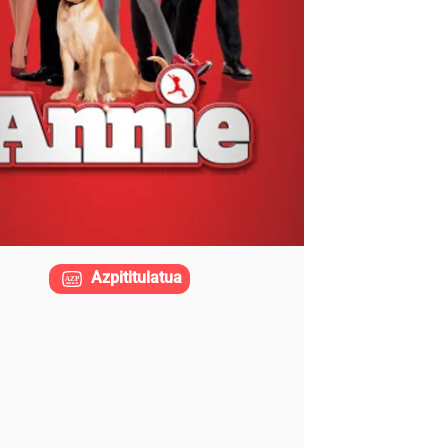
Azpititulatua