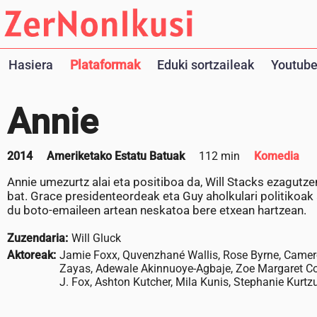
Hasiera
Plataformak
Eduki sortzaileak
Youtube
Annie
2014
Ameriketako Estatu Batuak
112 min
Komedia
Annie umezurtz alai eta positiboa da, Will Stacks ezagut
bat. Grace presidenteordeak eta Guy aholkulari politikoak
du boto-emaileen artean neskatoa bere etxean hartzean.
Zuzendaria:
Will Gluck
Aktoreak:
Jamie Foxx, Quvenzhané Wallis, Rose Byrne, Camer
Zayas, Adewale Akinnuoye-Agbaje, Zoe Margaret Col
J. Fox, Ashton Kutcher, Mila Kunis, Stephanie Kurtz