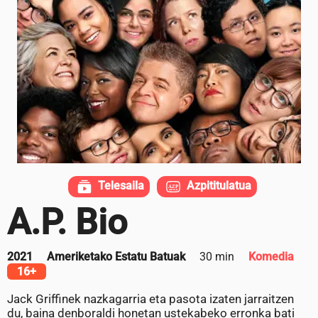
Telesaila
Azpititulatua
A.P. Bio
2021
Ameriketako Estatu Batuak
30 min
Komedia
16+
Jack Griffinek nazkagarria eta pasota izaten jarraitzen
du, baina denboraldi honetan ustekabeko erronka bati