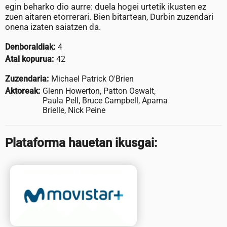
egin beharko dio aurre: duela hogei urtetik ikusten ez
zuen aitaren etorrerari. Bien bitartean, Durbin zuzendari
onena izaten saiatzen da.
Denboraldiak:
4
Atal kopurua:
42
Zuzendaria:
Michael Patrick O'Brien
Aktoreak:
Glenn Howerton, Patton Oswalt,
Paula Pell, Bruce Campbell, Aparna
Brielle, Nick Peine
Plataforma hauetan ikusgai: