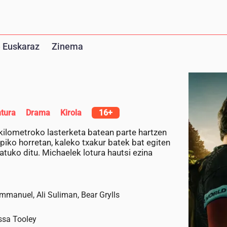
 Euskaraz
Zinema
tura
Drama
Kirola
16+
ilometroko lasterketa batean parte hartzen
epiko horretan, kaleko txakur batek bat egiten
tuko ditu. Michaelek lotura hautsi ezina
Emmanuel, Ali Suliman, Bear Grylls
ssa Tooley