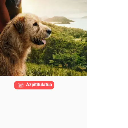
Azpititulatua