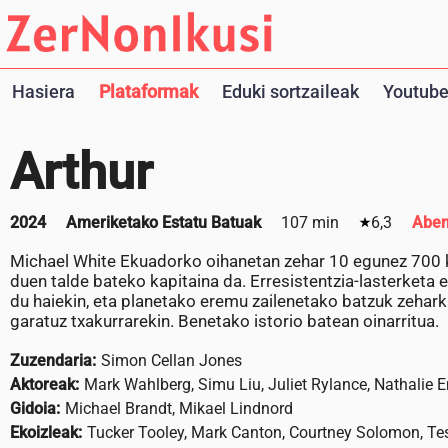
Hasiera
Plataformak
Eduki sortzaileak
Youtube
Arthur
2024
Ameriketako Estatu Batuak
107 min
6,3
Aben
Michael White Ekuadorko oihanetan zehar 10 egunez 700 k
duen talde bateko kapitaina da. Erresistentzia-lasterketa 
du haiekin, eta planetako eremu zailenetako batzuk zeharka
garatuz txakurrarekin. Benetako istorio batean oinarritua.
Zuzendaria:
Simon Cellan Jones
Aktoreak:
Mark Wahlberg, Simu Liu, Juliet Rylance, Nathalie 
Gidoia:
Michael Brandt, Mikael Lindnord
Ekoizleak:
Tucker Tooley, Mark Canton, Courtney Solomon, Te