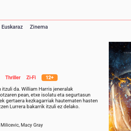
 Euskaraz
Zinema
Thriller
Zi-Fi
12+
tzuli da. William Harris jeneralak
otzaren pean, etxe isolatu eta segurtasun
rrek gertaera kezkagarriak hautematen hasten
en Lurrera bakarrik itzuli ez delako.
 Milicevic, Macy Gray