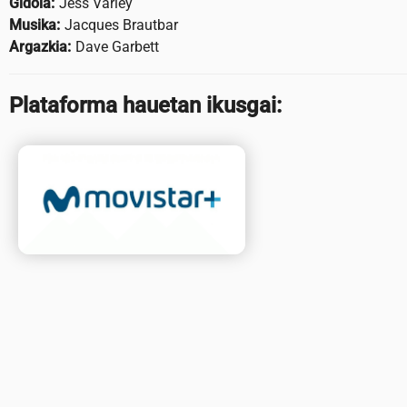
Gidoia:
Jess Varley
Musika:
Jacques Brautbar
Argazkia:
Dave Garbett
Plataforma hauetan ikusgai: