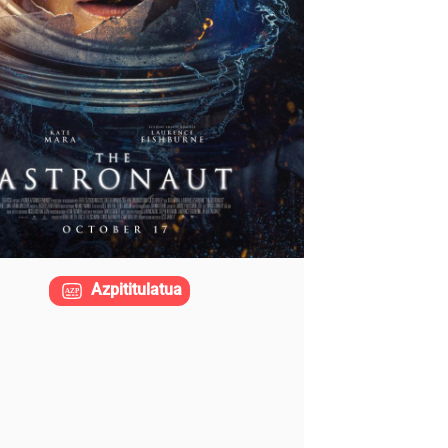
Azpititulatua