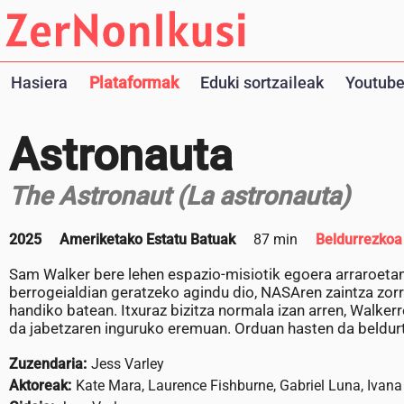
Hasiera
Plataformak
Eduki sortzaileak
Youtube
Astronauta
The Astronaut (La astronauta)
2025
Ameriketako Estatu Batuak
87 min
Beldurrezkoa
Sam Walker bere lehen espazio-misiotik egoera arraroetan i
berrogeialdian geratzeko agindu dio, NASAren zaintza zorr
handiko batean. Itxuraz bizitza normala izan arren, Walke
da jabetzaren inguruko eremuan. Orduan hasten da beldurtz
Zuzendaria:
Jess Varley
Aktoreak:
Kate Mara, Laurence Fishburne, Gabriel Luna, Ivana