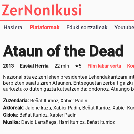
Hasiera
Plataformak
Eduki sortzaileak
Youtube
Ataun of the Dead
2013
Euskal Herria
22 min
5
Film labur sorta
Ko
Nazionalista ez zen lehen presidentea Lehendakaritzara irits
berpizten saiatu ziren Ataunen. Entseguetan zerbait gaizki
aurkeztuko duten gazta kutsatzen da; ondorioz, Ataungo bi
Zuzendaria:
Beñat Iturrioz, Xabier Padin
Aktoreak:
Jaione Irazu, Xabier Padin, Beñat Iturrioz, Xabier K
Gidoia:
Beñat Iturrioz, Xabier Padin
Musika:
David Larrañaga, Harri Iturrioz, Beñat Iturrioz