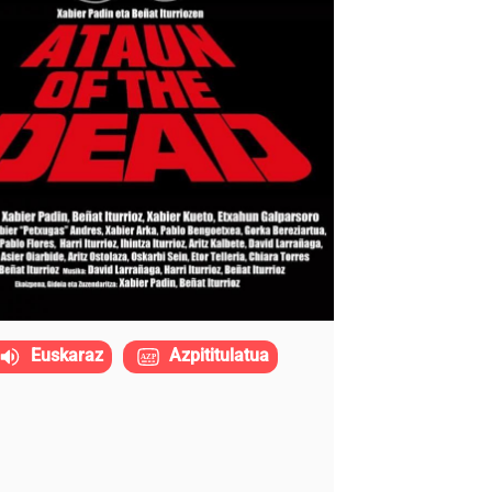
Euskaraz
Azpititulatua