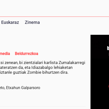
 Euskaraz
Zinema
media
Beldurrezkoa
i zenean, bi zientzialari karlista Zumalakarregi
 ateratzen da, eta Idiazabalgo lehiaketan
ztanle guztiak Zombie bihurtzen dira.
ueto, Etxahun Galparsoro