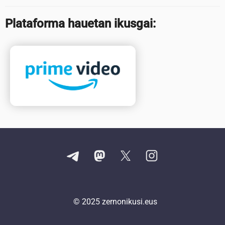
Plataforma hauetan ikusgai:
© 2025
zernonikusi.eus