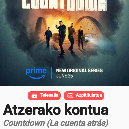
Telesaila
Azpititulatua
Atzerako kontua
Countdown (La cuenta atrás)