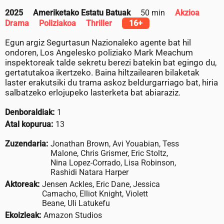
2025
Ameriketako Estatu Batuak
50 min
Akzioa
Drama
Poliziakoa
Thriller
16+
Egun argiz Segurtasun Nazionaleko agente bat hil
ondoren, Los Angelesko poliziako Mark Meachum
inspektoreak talde sekretu berezi batekin bat egingo du,
gertatutakoa ikertzeko. Baina hiltzailearen bilaketak
laster erakutsiki du trama askoz beldurgarriago bat, hiria
salbatzeko erlojupeko lasterketa bat abiaraziz.
Denboraldiak:
1
Atal kopurua:
13
Zuzendaria:
Jonathan Brown, Avi Youabian, Tess
Malone, Chris Grismer, Eric Stoltz,
Nina Lopez-Corrado, Lisa Robinson,
Rashidi Natara Harper
Aktoreak:
Jensen Ackles, Eric Dane, Jessica
Camacho, Elliot Knight, Violett
Beane, Uli Latukefu
Ekoizleak:
Amazon Studios