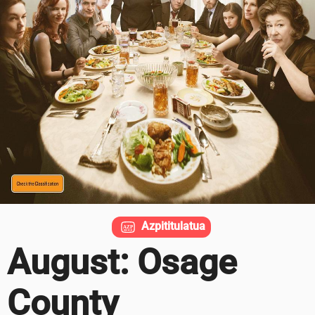
Azpititulatua
August: Osage
County