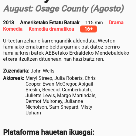
August: Osage County (Agosto)
2013
Ameriketako Estatu Batuak
115 min
Drama
Komedia
Komedia dramatikoa
16+
Urteetan zehar elkarrengandik aldenduta, Weston
familiako emakume beldurgarriak bat datoz berriro
familia-krisi batek AEBetako Erdialdeko Mendebaldeko
etxera itzultzen dituenean, han hazi baitziren.
Zuzendaria:
John Wells
Aktoreak:
Meryl Streep, Julia Roberts, Chris
Cooper, Ewan McGregor, Abigail
Breslin, Benedict Cumberbatch,
Juliette Lewis, Margo Martindale,
Dermot Mulroney, Julianne
Nicholson, Sam Shepard, Misty
Upham
Plataforma hauetan ikusgai: