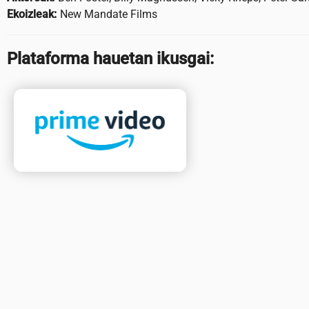
Ekoizleak:
New Mandate Films
Plataforma hauetan ikusgai: