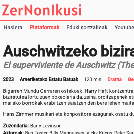
Hasiera
Plataformak
Eduki sortzaileak
Youtube
Auschwitzeko bizir
El superviviente de Auschwitz (The
2023
Ameriketako Estatu Batuak
123 min
Drama
Ge
Bigarren Mundu Gerraren ostekoak. Harry Haft kontzentra
biziratutea lortu zuen boxeolaria da, zeina, oroitzapenek e
mailako borrokak erabiltzen saiatzen den bere lehen maita
Hans Zimmer musikari eta konpositore ezagunak osatu du
Zuzendaria:
Barry Levinson
Aktoreak:
Ben Foster, Billy Magnussen, Vicky Krieps, Peter Sa