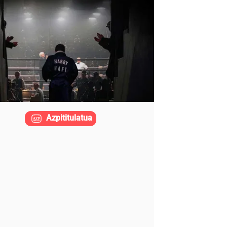
Azpititulatua