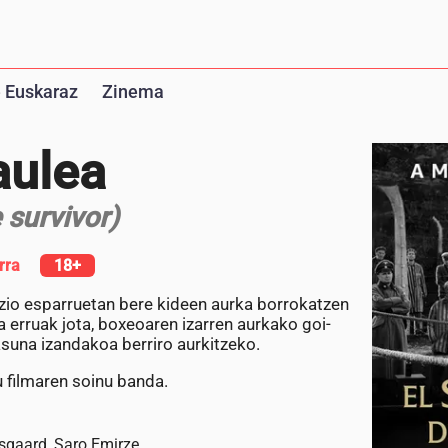
 Euskaraz
Zinema
aulea
 survivor)
rra
18+
zio esparruetan bere kideen aurka borrokatzen
ta erruak jota, boxeoaren izarren aurkako goi-
suna izandakoa berriro aurkitzeko.
 filmaren soinu banda.
rsgaard, Saro Emirze