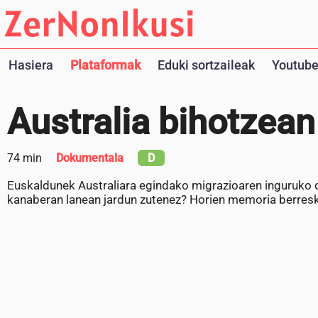
Hasiera
Plataformak
Eduki sortzaileak
Youtube
Australia bihotzean
74 min
Dokumentala
D
Euskaldunek Australiara egindako migrazioaren inguruko 
kanaberan lanean jardun zutenez? Horien memoria berreskur