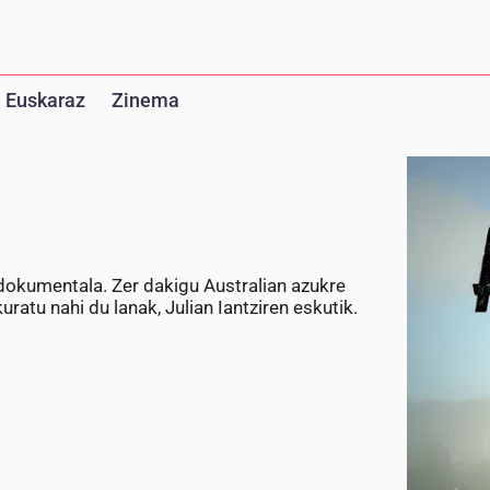
 Euskaraz
Zinema
dokumentala. Zer dakigu Australian azukre
atu nahi du lanak, Julian Iantziren eskutik.