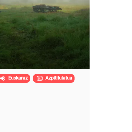
Euskaraz
Azpititulatua