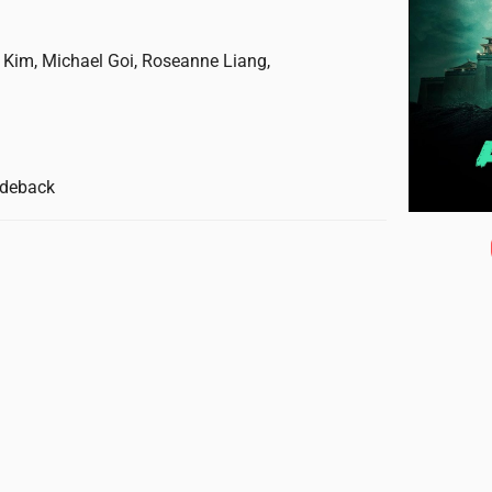
t Kim, Michael Goi, Roseanne Liang,
Rideback