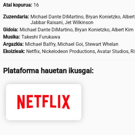
Atal kopurua:
16
Zuzendaria:
Michael Dante DiMartino, Bryan Konietzko, Alber
Jabbar Raisani, Jet Wilkinson
Gidoia:
Michael Dante DiMartino, Bryan Konietzko, Albert Kim
Musika:
Takeshi Furukawa
Argazkia:
Michael Balfry, Michael Goi, Stewart Whelan
Ekoizleak:
Netflix, Nickelodeon Productions, Avatar Studios, 
Plataforma hauetan ikusgai: