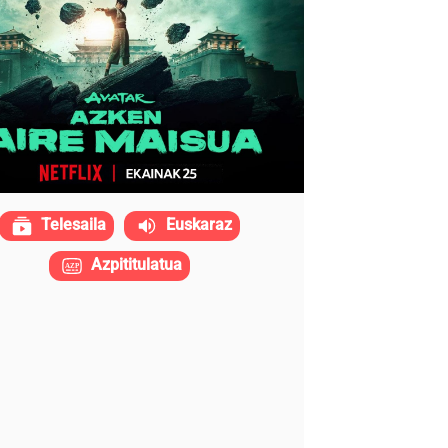
Telesaila
Euskaraz
Azpititulatua