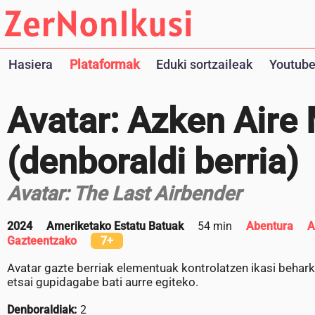
Hasiera
Plataformak
Eduki sortzaileak
Youtube
Avatar: Azken Aire
(denboraldi berria)
Avatar: The Last Airbender
2024
Ameriketako Estatu Batuak
54 min
Abentura
A
Gazteentzako
7+
Avatar gazte berriak elementuak kontrolatzen ikasi beha
etsai gupidagabe bati aurre egiteko.
Denboraldiak:
2