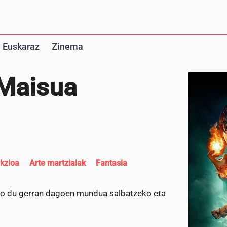
 Euskaraz
Zinema
 Maisua
kzioa
Arte martzialak
Fantasia
rko du gerran dagoen mundua salbatzeko eta