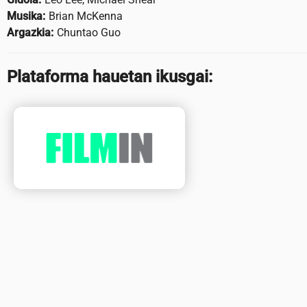
Musika:
Brian McKenna
Argazkia:
Chuntao Guo
Plataforma hauetan ikusgai: