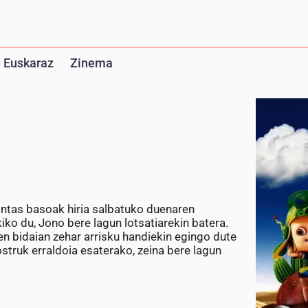
 Euskaraz
Zinema
ontas basoak hiria salbatuko duenaren
ko du, Jono bere lagun lotsatiarekin batera.
uen bidaian zehar arrisku handiekin egingo dute
struk erraldoia esaterako, zeina bere lagun