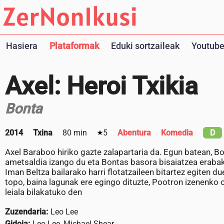
Hasiera
Plataformak
Eduki sortzaileak
Youtube
Axel: Heroi Txikia
Bonta
2014
Txina
80 min
5
Abentura
Komedia
D
Axel Baraboo hiriko gazte zalapartaria da. Egun batean, B
ametsaldia izango du eta Bontas basora bisaiatzea erabaki
Iman Beltza bailarako harri flotatzaileen bitartez egiten d
topo, baina lagunak ere egingo dituzte, Pootron izenenko o
leiala bilakatuko den
Zuzendaria:
Leo Lee
Gidoia:
Leo Lee, Michael Shear