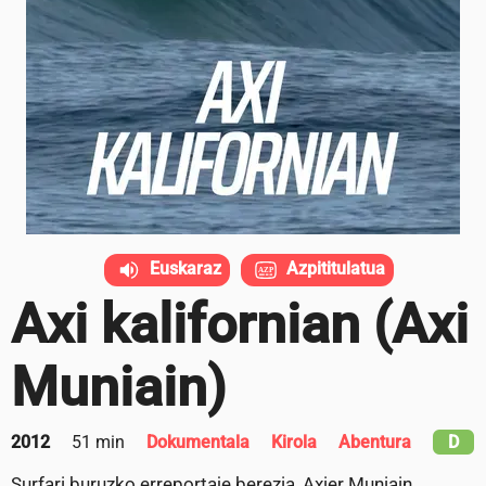
Euskaraz
Azpititulatua
Axi kalifornian (Axi
Muniain)
2012
51 min
Dokumentala
Kirola
Abentura
D
Surfari buruzko erreportaje berezia, Axier Muniain