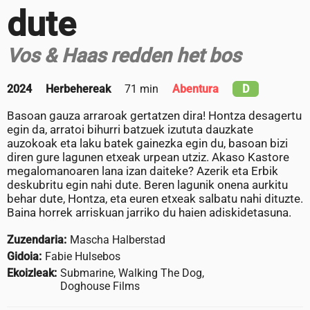
dute
Vos & Haas redden het bos
2024
Herbehereak
71 min
Abentura
D
Basoan gauza arraroak gertatzen dira! Hontza desagertu
egin da, arratoi bihurri batzuek izututa dauzkate
auzokoak eta laku batek gainezka egin du, basoan bizi
diren gure lagunen etxeak urpean utziz. Akaso Kastore
megalomanoaren lana izan daiteke? Azerik eta Erbik
deskubritu egin nahi dute. Beren lagunik onena aurkitu
behar dute, Hontza, eta euren etxeak salbatu nahi dituzte.
Baina horrek arriskuan jarriko du haien adiskidetasuna.
Zuzendaria:
Mascha Halberstad
Gidoia:
Fabie Hulsebos
Ekoizleak:
Submarine, Walking The Dog,
Doghouse Films