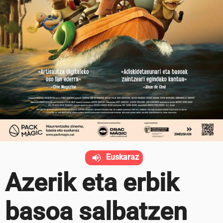
Euskaraz
Azerik eta erbik
basoa salbatzen