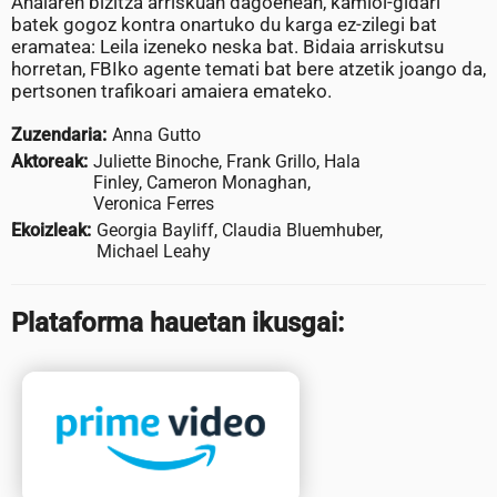
Anaiaren bizitza arriskuan dagoenean, kamioi-gidari
batek gogoz kontra onartuko du karga ez-zilegi bat
eramatea: Leila izeneko neska bat. Bidaia arriskutsu
horretan, FBIko agente temati bat bere atzetik joango da,
pertsonen trafikoari amaiera emateko.
Zuzendaria:
Anna Gutto
Aktoreak:
Juliette Binoche, Frank Grillo, Hala
Finley, Cameron Monaghan,
Veronica Ferres
Ekoizleak:
Georgia Bayliff, Claudia Bluemhuber,
Michael Leahy
Plataforma hauetan ikusgai: