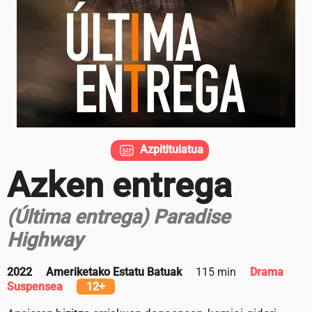
Azpititulatua
Azken entrega
(Última entrega) Paradise
Highway
2022
Ameriketako Estatu Batuak
115 min
Drama
Suspensea
12+