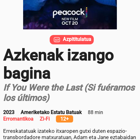
Azpititulatua
Azkenak izango
bagina
If You Were the Last (Si fuéramos
los últimos)
2023
Ameriketako Estatu Batuak
88 min
Erromantikoa
Zi-Fi
12+
Erreskatatuak izateko itxaropen gutxi duten espazio-
transbordadore matxuratuan, Adam eta Jane eztabaidan