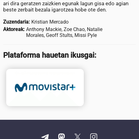
ari dira geratzen zaizkien egunak lagun gisa edo agian
beste zerbait bezala igarotzea hobe ote den.
Zuzendaria:
Kristian Mercado
Aktoreak:
Anthony Mackie, Zoe Chao, Natalie
Morales, Geoff Stults, Missi Pyle
Plataforma hauetan ikusgai: