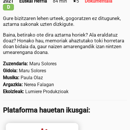
2021
Euskal Herria
84 min
5
Dokumentala
D
Gure bizitzaren lehen urteek, gogoratzen ez ditugunek,
aztarna sakonak uzten dizkigute.
Baina, betirako ote dira aztarna horiek? Ala eraldatuz
doaz? Honako hau, memoriak ahaztutako toki horretara
doan bidaia da, gaur naizen amarengandik izan nintzen
umearengana doana.
Zuzendaria:
Maru Solores
Gidoia:
Maru Solores
Musika:
Paula Olaz
Argazkia:
Nerea Falagan
Ekoizleak:
Lumiere Produkzioak
Plataforma hauetan ikusgai: