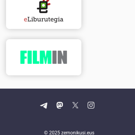
© 2025
zernonikusi.eus