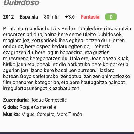
Dubidoso
2012
Espainia
80 min
3.6
Fantasia
D
Pirata normandiar batzuk Pedro Cabaledoren itsasontzia
erasotzen ari dira, baina bere seme Bieito Dubidosok,
magiara joz, kortsarioek ihes egitea lortzen du. Horren
ondorioz, bere ospea hedatu egiten da, Trebezia
ezagutzen du, bere lagun banaezina, eta guztien
miresmena bereganatzen du. Hala ere, Joan apezpikuak,
hiriko jaun eta jabeak, ez dio barkatuko bere koldarkeria
agerian jarri izana bere basailuen aurrean. Hasiera
batean Goya sarietarako izendatua izan zen animaziozko
film onenaren kategorian, eta bere hautagaitza hainbat
irregulartasunengatik ezabatu zen.
Zuzendaria:
Roque Cameselle
Gidoia:
Roque Cameselle
Musika:
Miguel Cordeiro, Marc Timón