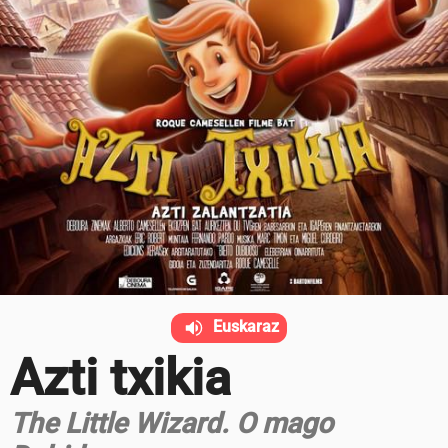
Euskaraz
Azti txikia
The Little Wizard. O mago