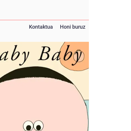
Kontaktua
Honi buruz