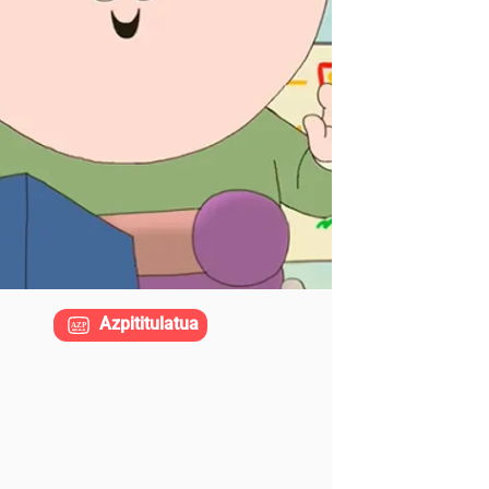
Azpititulatua