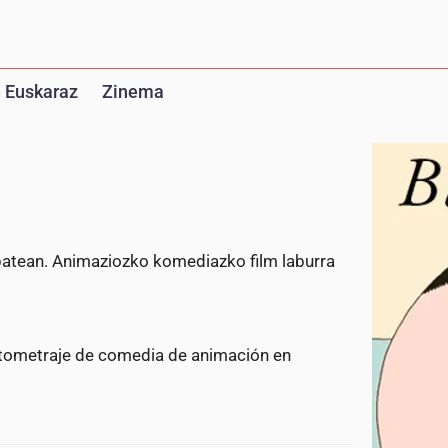
 Euskaraz
Zinema
u batean. Animaziozko komediazko film laburra
rtometraje de comedia de animación en