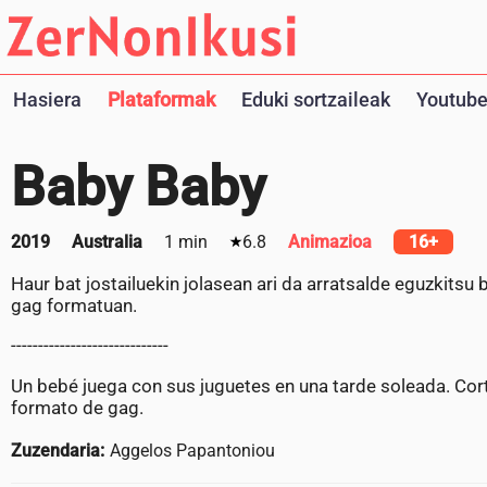
Hasiera
Plataformak
Eduki sortzaileak
Youtube
Baby Baby
2019
Australia
1 min
6.8
Animazioa
16+
Haur bat jostailuekin jolasean ari da arratsalde eguzkits
gag formatuan.
-----------------------------
Un bebé juega con sus juguetes en una tarde soleada. Co
formato de gag.
Zuzendaria:
Aggelos Papantoniou