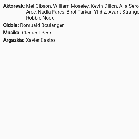
Aktoreak:
Mel Gibson, William Moseley, Kevin Dillon, Alia Sero
Arce, Nadia Fares, Birol Tarkan Yildiz, Avant Strange
Robbie Nock
Gidoia:
Romuald Boulanger
Musika:
Clement Perin
Argazkia:
Xavier Castro