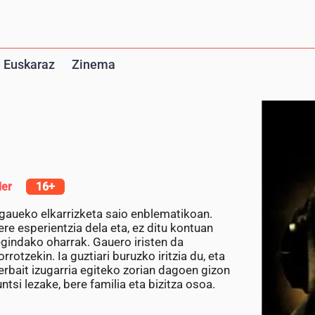
 Euskaraz
Zinema
ler
16+
gaueko elkarrizketa saio enblematikoan.
ere esperientzia dela eta, ez ditu kontuan
gindako oharrak. Gauero iristen da
otzekin. Ia guztiari buruzko iritzia du, eta
rbait izugarria egiteko zorian dagoen gizon
tsi lezake, bere familia eta bizitza osoa.