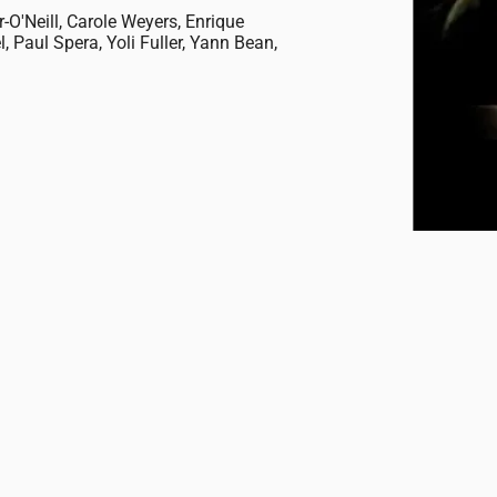
r-O'Neill, Carole Weyers, Enrique
l, Paul Spera, Yoli Fuller, Yann Bean,