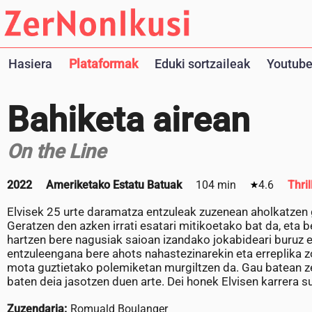
Hasiera
Plataformak
Eduki sortzaileak
Youtube
Bahiketa airean
On the Line
2022
Ameriketako Estatu Batuak
104 min
4.6
Thril
Elvisek 25 urte daramatza entzuleak zuzenean aholkatzen 
Geratzen den azken irrati esatari mitikoetako bat da, eta b
hartzen bere nagusiak saioan izandako jokabideari buruz e
entzuleengana bere ahots nahastezinarekin eta erreplika zorr
mota guztietako polemiketan murgiltzen da. Gau batean ze
baten deia jasotzen duen arte. Dei honek Elvisen karrera sun
Zuzendaria:
Romuald Boulanger