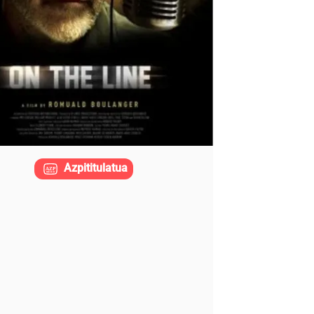
Azpititulatua