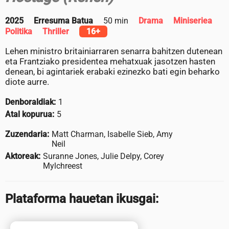
2025
Erresuma Batua
50 min
Drama
Miniseriea
Politika
Thriller
16+
Lehen ministro britainiarraren senarra bahitzen dutenean
eta Frantziako presidentea mehatxuak jasotzen hasten
denean, bi agintariek erabaki ezinezko bati egin beharko
diote aurre.
Denboraldiak:
1
Atal kopurua:
5
Zuzendaria:
Matt Charman, Isabelle Sieb, Amy
Neil
Aktoreak:
Suranne Jones, Julie Delpy, Corey
Mylchreest
Plataforma hauetan ikusgai: