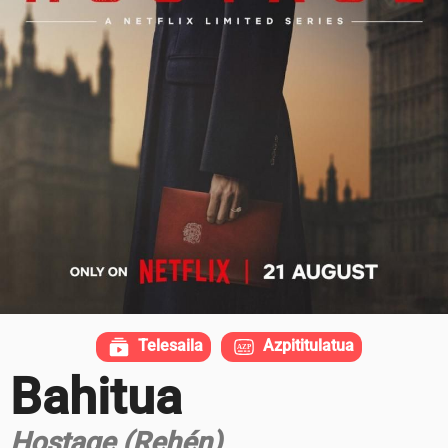
Telesaila
Azpititulatua
Bahitua
Hostage (Rehén)