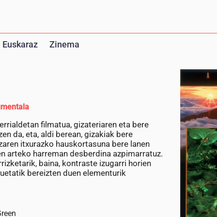
 Euskaraz
Zinema
mentala
rrialdetan filmatua, gizateriaren eta bere
en da, eta, aldi berean, gizakiak bere
zaren itxurazko hauskortasuna bere lanen
ren arteko harreman desberdina azpimarratuz.
rizketarik, baina, kontraste izugarri horien
zuetatik bereizten duen elementurik
Green