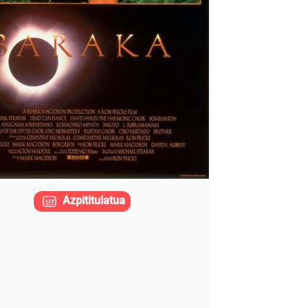
Azpititulatua