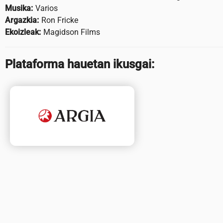
Musika:
Varios
Argazkia:
Ron Fricke
Ekoizleak:
Magidson Films
Plataforma hauetan ikusgai: