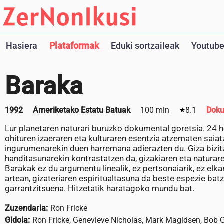
Hasiera
Plataformak
Eduki sortzaileak
Youtube
Baraka
1992
Ameriketako Estatu Batuak
100 min
8.1
Doku
Lur planetaren naturari buruzko dokumental goretsia. 24 he
ohituren izaeraren eta kulturaren esentzia atzematen saiatz
ingurumenarekin duen harremana adierazten du. Giza bizit
handitasunarekin kontrastatzen da, gizakiaren eta natura
Barakak ez du argumentu linealik, ez pertsonaiarik, ez elkar
artean, gizateriaren espiritualtasuna da beste espezie bat
garrantzitsuena. Hitzetatik haratagoko mundu bat.
Zuzendaria:
Ron Fricke
Gidoia:
Ron Fricke, Genevieve Nicholas, Mark Magidsen, Bob 