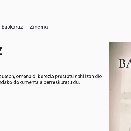
 Euskaraz
Zinema
z
auetan, omenaldi berezia prestatu nahi izan dio
indako dokumentala berreskuratu du.