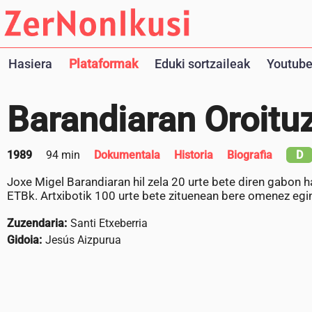
Hasiera
Plataformak
Eduki sortzaileak
Youtube
Barandiaran Oroitu
1989
94 min
Dokumentala
Historia
Biografia
D
Joxe Migel Barandiaran hil zela 20 urte bete diren gabon h
ETBk. Artxibotik 100 urte bete zituenean bere omenez eg
Zuzendaria:
Santi Etxeberria
Gidoia:
Jesús Aizpurua