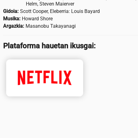
Helm, Steven Maierver
Gidoia:
Scott Cooper, Eleberria: Louis Bayard
Musika:
Howard Shore
Argazkia:
Masanobu Takayanagi
Plataforma hauetan ikusgai: