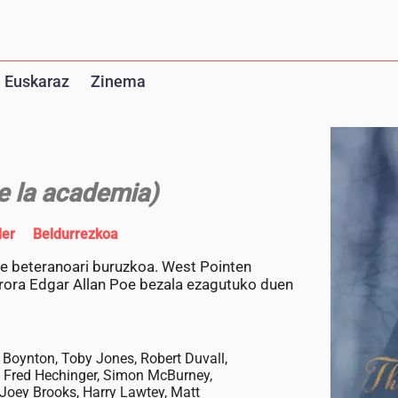
 Euskaraz
Zinema
e la academia)
ler
Beldurrezkoa
be beteranoari buruzkoa. West Pointen
erora Edgar Allan Poe bezala ezagutuko duen
y Boynton, Toby Jones, Robert Duvall,
, Fred Hechinger, Simon McBurney,
Joey Brooks, Harry Lawtey, Matt