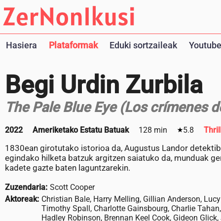
Hasiera
Plataformak
Eduki sortzaileak
Youtube
Begi Urdin Zurbila
The Pale Blue Eye (Los crímenes d
2022
Ameriketako Estatu Batuak
128 min
5.8
Thril
1830ean girotutako istorioa da, Augustus Landor detekti
egindako hilketa batzuk argitzen saiatuko da, munduak g
kadete gazte baten laguntzarekin.
Zuzendaria:
Scott Cooper
Aktoreak:
Christian Bale, Harry Melling, Gillian Anderson, Luc
Timothy Spall, Charlotte Gainsbourg, Charlie Tahan
Hadley Robinson, Brennan Keel Cook, Gideon Glick, 