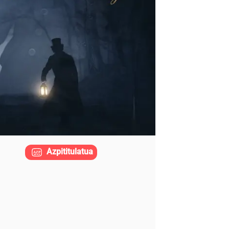
Azpititulatua