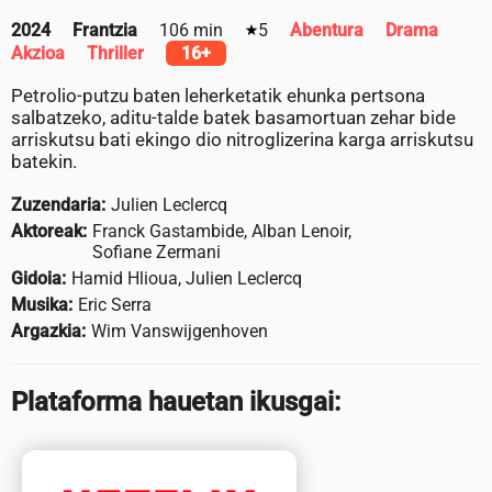
2024
Frantzia
106 min
5
Abentura
Drama
Akzioa
Thriller
16+
Petrolio-putzu baten leherketatik ehunka pertsona
salbatzeko, aditu-talde batek basamortuan zehar bide
arriskutsu bati ekingo dio nitroglizerina karga arriskutsu
batekin.
Zuzendaria:
Julien Leclercq
Aktoreak:
Franck Gastambide, Alban Lenoir,
Sofiane Zermani
Gidoia:
Hamid Hlioua, Julien Leclercq
Musika:
Eric Serra
Argazkia:
Wim Vanswijgenhoven
Plataforma hauetan ikusgai: