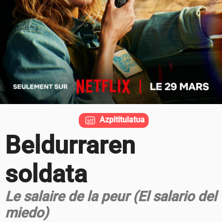
Azpititulatua
Beldurraren
soldata
Le salaire de la peur (El salario del
miedo)