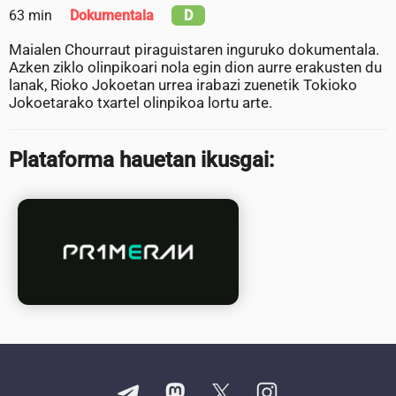
63 min
Dokumentala
D
Maialen Chourraut piraguistaren inguruko dokumentala.
Azken ziklo olinpikoari nola egin dion aurre erakusten du
lanak, Rioko Jokoetan urrea irabazi zuenetik Tokioko
Jokoetarako txartel olinpikoa lortu arte.
Plataforma hauetan ikusgai: