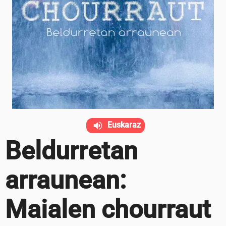
Euskaraz
Beldurretan
arraunean:
Maialen chourraut