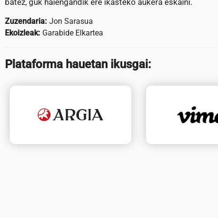
batez, guk haiengandik ere ikasteko aukera eskaini.
Zuzendaria:
Jon Sarasua
Ekoizleak:
Garabide Elkartea
Plataforma hauetan ikusgai: