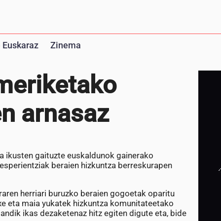
 Euskaraz
Zinema
meriketako
en arnasaz
la ikusten gaituzte euskaldunok gainerako
 esperientziak beraien hizkuntza berreskurapen
aren herriari buruzko beraien gogoetak oparitu
utxe eta maia yukatek hizkuntza komunitateetako
ndik ikas dezaketenaz hitz egiten digute eta, bide