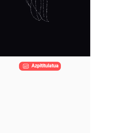
Azpititulatua