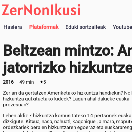
Hasiera
Plataformak
Eduki sortzaileak
Youtube
Beltzean mintzo: A
jatorrizko hizkuntz
2016
49 min
5
Zer ari da gertatzen Ameriketako hizkuntza handiekin? No
hizkuntza gutxituetako kideek? Lagun ahal dakieke euskal
prozesuan?
Lehen aldiz 7 hizkuntza komunitateko 14 pertsonek euskar
dizkigute. Kitxua, nasa, nahuatl, kaqchiquel, aimara, map
ordezkariek beraien hizkuntzaren egoeraz eta euskararenga