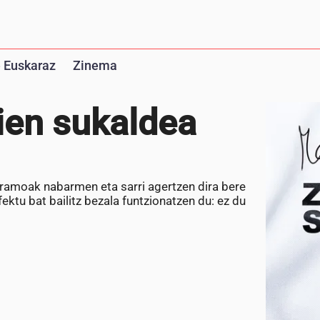
 Euskaraz
Zinema
ien sukaldea
ramoak nabarmen eta sarri agertzen dira bere
ektu bat bailitz bezala funtzionatzen du: ez du