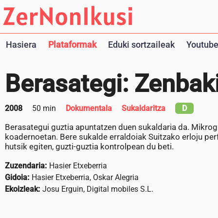
Hasiera
Plataformak
Eduki sortzaileak
Youtube
Berasategi: Zenbak
2008
50 min
Dokumentala
Sukaldaritza
D
Berasategui guztia apuntatzen duen sukaldaria da. Mikrog
koadernoetan. Bere sukalde erraldoiak Suitzako erloju perf
hutsik egiten, guzti-guztia kontrolpean du beti.
Zuzendaria:
Hasier Etxeberria
Gidoia:
Hasier Etxeberria, Oskar Alegria
Ekoizleak:
Josu Erguin, Digital mobiles S.L.