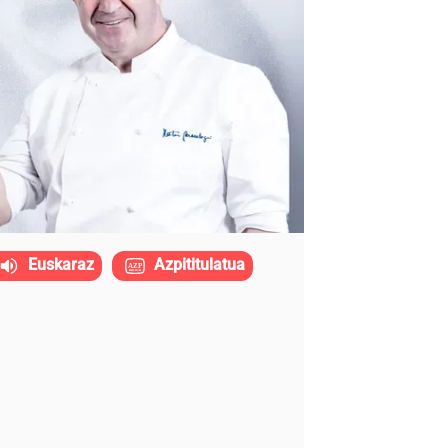
Euskaraz
Azpititulatua