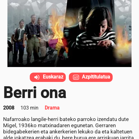
Euskaraz
Azpititulatua
Berri ona
2008
103 min
Drama
Nafarroako langile-herri bateko parroko izendatu dute
Migel, 1936ko matxinadaren egunetan. Gerraren
bidegabekerien eta ankerkerien lekuko da eta kaltetuen
alde jokatzea erabaki du, bere burua ere arriskuan jarrita.