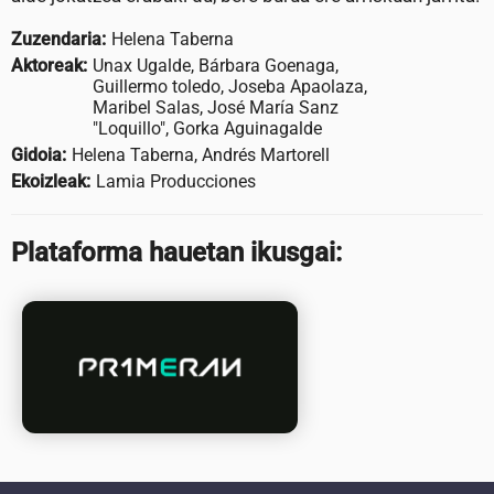
Zuzendaria:
Helena Taberna
Aktoreak:
Unax Ugalde, Bárbara Goenaga,
Guillermo toledo, Joseba Apaolaza,
Maribel Salas, José María Sanz
"Loquillo", Gorka Aguinagalde
Gidoia:
Helena Taberna, Andrés Martorell
Ekoizleak:
Lamia Producciones
Plataforma hauetan ikusgai: