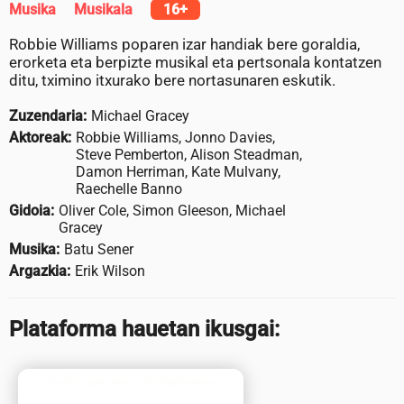
Musika
Musikala
16+
Robbie Williams poparen izar handiak bere goraldia,
erorketa eta berpizte musikal eta pertsonala kontatzen
ditu, tximino itxurako bere nortasunaren eskutik.
Zuzendaria:
Michael Gracey
Aktoreak:
Robbie Williams, Jonno Davies,
Steve Pemberton, Alison Steadman,
Damon Herriman, Kate Mulvany,
Raechelle Banno
Gidoia:
Oliver Cole, Simon Gleeson, Michael
Gracey
Musika:
Batu Sener
Argazkia:
Erik Wilson
Plataforma hauetan ikusgai: