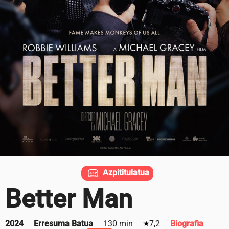
Azpititulatua
Better Man
2024
Erresuma Batua
130 min
7,2
Biografia