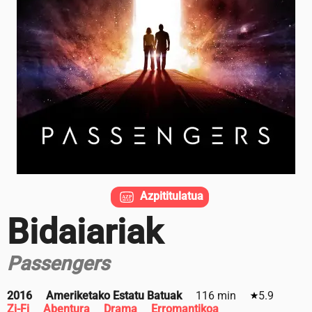
Azpititulatua
Bidaiariak
Passengers
2016
Ameriketako Estatu Batuak
116 min
5.9
Zi-Fi
Abentura
Drama
Erromantikoa