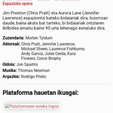
Espazioko opera
Jim Preston (Chris Pratt) eta Aurora Lane (Jennifer
Lawrence) espaziontzi bateko bidaiariak dira; lozorroan
daude, baina akats bat tarteko, bi bidaiariak ontziaren
ibilbidea amaitu baino 90 urte lehenago esnatuko dira.
Zuzendaria:
Morten Tyldum
Aktoreak:
Chris Pratt, Jennifer Lawrence,
Michael Sheen, Laurence Fishburne,
Andy García, Julee Cerda, Kara
Flowers, Conor Brophy
Gidoia:
Jon Spaihts
Musika:
Thomas Newman
Argazkia:
Rodrigo Prieto
Plataforma hauetan ikusgai: