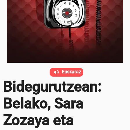
Euskaraz
Bidegurutzean:
Belako, Sara
Zozaya eta